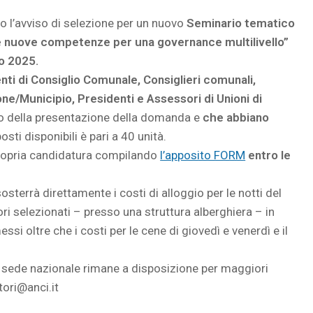
o l’avviso di selezione per un nuovo
Seminario tematico
e nuove competenze per una governance multilivello”
no 2025.
nti di Consiglio Comunale, Consiglieri comunali,
one/Municipio, Presidenti e Assessori di Unioni di
ento della presentazione della domanda e
che abbiano
sti disponibili è pari a 40 unità.
 propria candidatura compilando
l’apposito FORM
entro le
terrà direttamente i costi di alloggio per le notti del
i selezionati – presso una struttura alberghiera – in
i oltre che i costi per le cene di giovedì e venerdì e il
a sede nazionale rimane a disposizione per maggiori
tori@anci.it