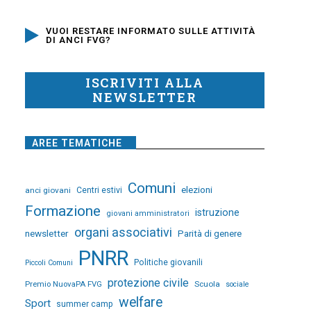
VUOI RESTARE INFORMATO SULLE ATTIVITÀ
DI ANCI FVG?
ISCRIVITI ALLA
NEWSLETTER
AREE TEMATICHE
Comuni
elezioni
anci giovani
Centri estivi
Formazione
istruzione
giovani amministratori
organi associativi
newsletter
Parità di genere
PNRR
Politiche giovanili
Piccoli Comuni
protezione civile
Premio NuovaPA FVG
Scuola
sociale
welfare
Sport
summer camp