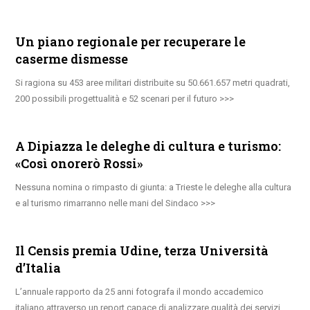
Un piano regionale per recuperare le
caserme dismesse
Si ragiona su 453 aree militari distribuite su 50.661.657 metri quadrati,
200 possibili progettualità e 52 scenari per il futuro
A Dipiazza le deleghe di cultura e turismo:
«Così onorerò Rossi»
Nessuna nomina o rimpasto di giunta: a Trieste le deleghe alla cultura
e al turismo rimarranno nelle mani del Sindaco
Il Censis premia Udine, terza Università
d’Italia
L’annuale rapporto da 25 anni fotografa il mondo accademico
italiano attraverso un report capace di analizzare qualità dei servizi,