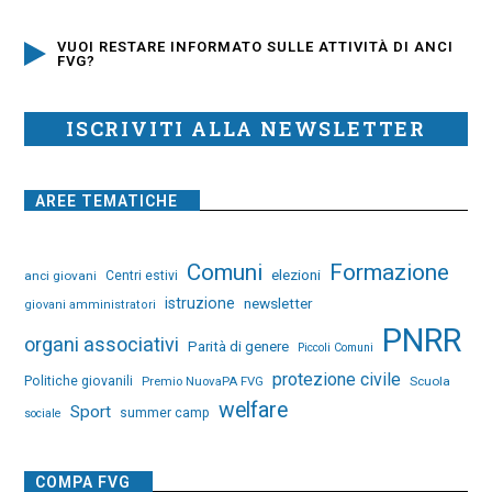
VUOI RESTARE INFORMATO SULLE ATTIVITÀ DI ANCI
FVG?
ISCRIVITI ALLA NEWSLETTER
AREE TEMATICHE
Comuni
Formazione
elezioni
anci giovani
Centri estivi
istruzione
newsletter
giovani amministratori
PNRR
organi associativi
Parità di genere
Piccoli Comuni
protezione civile
Politiche giovanili
Premio NuovaPA FVG
Scuola
welfare
Sport
summer camp
sociale
COMPA FVG