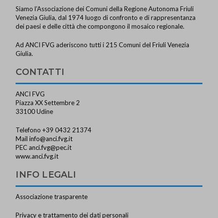
Siamo l’Associazione dei Comuni della Regione Autonoma Friuli
Venezia Giulia, dal 1974 luogo di confronto e di rappresentanza
dei paesi e delle città che compongono il mosaico regionale.
Ad ANCI FVG aderiscono tutti i 215 Comuni del Friuli Venezia
Giulia.
CONTATTI
ANCI FVG
Piazza XX Settembre 2
33100 Udine
Telefono +39 0432 21374
Mail
info@anci.fvg.it
PEC
anci.fvg@pec.it
www.anci.fvg.it
INFO LEGALI
Associazione trasparente
Privacy e trattamento dei dati personali