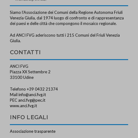
Siamo l’Associazione dei Comuni della Regione Autonoma Friuli
Venezia Giulia, dal 1974 luogo di confronto e di rappresentanza
dei paesi e delle città che compongono il mosaico regionale.
Ad ANCI FVG aderiscono tutti i 215 Comuni del Friuli Venezia
Giulia.
CONTATTI
ANCI FVG
Piazza XX Settembre 2
33100 Udine
Telefono +39 0432 21374
Mail
info@anci.fvg.it
PEC
anci.fvg@pec.it
www.anci.fvg.it
INFO LEGALI
Associazione trasparente