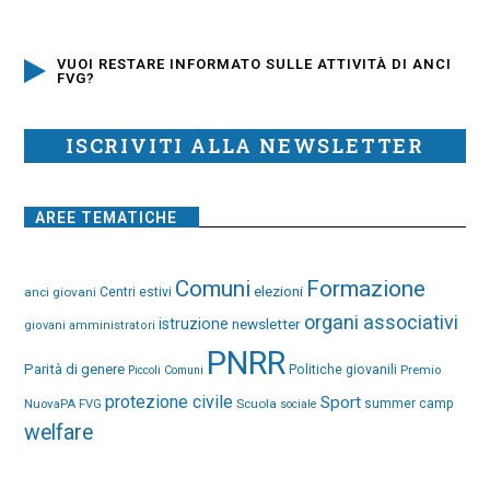
VUOI RESTARE INFORMATO SULLE ATTIVITÀ DI ANCI
FVG?
ISCRIVITI ALLA NEWSLETTER
AREE TEMATICHE
Comuni
Formazione
elezioni
anci giovani
Centri estivi
organi associativi
istruzione
newsletter
giovani amministratori
PNRR
Parità di genere
Politiche giovanili
Premio
Piccoli Comuni
protezione civile
Sport
NuovaPA FVG
Scuola
summer camp
sociale
welfare