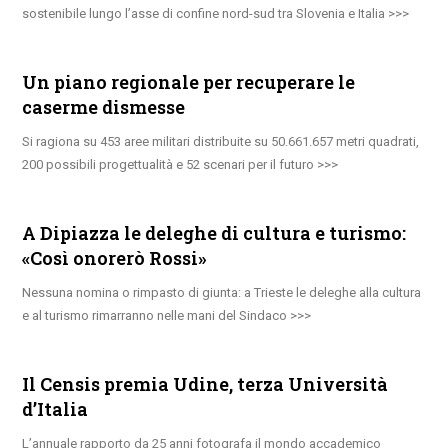
sostenibile lungo l’asse di confine nord-sud tra Slovenia e Italia
Un piano regionale per recuperare le
caserme dismesse
Si ragiona su 453 aree militari distribuite su 50.661.657 metri quadrati,
200 possibili progettualità e 52 scenari per il futuro
A Dipiazza le deleghe di cultura e turismo:
«Così onorerò Rossi»
Nessuna nomina o rimpasto di giunta: a Trieste le deleghe alla cultura
e al turismo rimarranno nelle mani del Sindaco
Il Censis premia Udine, terza Università
d’Italia
L’annuale rapporto da 25 anni fotografa il mondo accademico