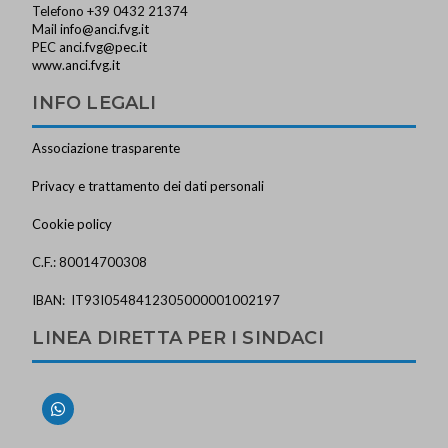
Telefono +39 0432 21374
Mail
info@anci.fvg.it
PEC
anci.fvg@pec.it
www.anci.fvg.it
INFO LEGALI
Associazione trasparente
Privacy e trattamento dei dati personali
Cookie policy
C.F.: 80014700308
IBAN: IT93I0548412305000001002197
LINEA DIRETTA PER I SINDACI