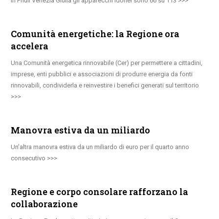
In Friuli Venezia Giulia gli apparecchi idonei sono 66 su 113
Comunità energetiche: la Regione ora
accelera
Una Comunità energetica rinnovabile (Cer) per permettere a cittadini,
imprese, enti pubblici e associazioni di produrre energia da fonti
rinnovabili, condividerla e reinvestire i benefici generati sul territorio
Manovra estiva da un miliardo
Un’altra manovra estiva da un miliardo di euro per il quarto anno
consecutivo
Regione e corpo consolare rafforzano la
collaborazione