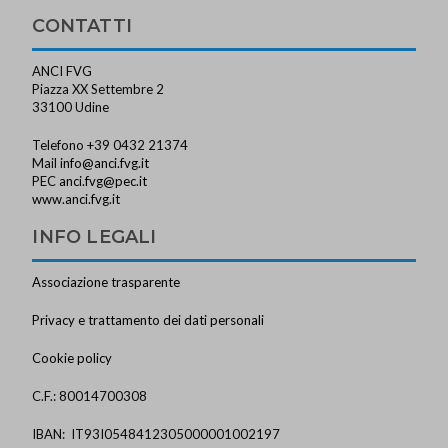
CONTATTI
ANCI FVG
Piazza XX Settembre 2
33100 Udine
Telefono +39 0432 21374
Mail
info@anci.fvg.it
PEC
anci.fvg@pec.it
www.anci.fvg.it
INFO LEGALI
Associazione trasparente
Privacy e trattamento dei dati personali
Cookie policy
C.F.: 80014700308
IBAN: IT93I0548412305000001002197