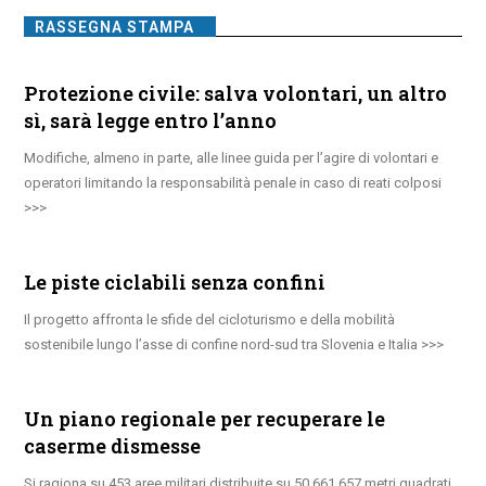
RASSEGNA STAMPA
Protezione civile: salva volontari, un altro
sì, sarà legge entro l’anno
Modifiche, almeno in parte, alle linee guida per l’agire di volontari e
operatori limitando la responsabilità penale in caso di reati colposi
Le piste ciclabili senza confini
Il progetto affronta le sfide del cicloturismo e della mobilità
sostenibile lungo l’asse di confine nord-sud tra Slovenia e Italia
Un piano regionale per recuperare le
caserme dismesse
Si ragiona su 453 aree militari distribuite su 50.661.657 metri quadrati,