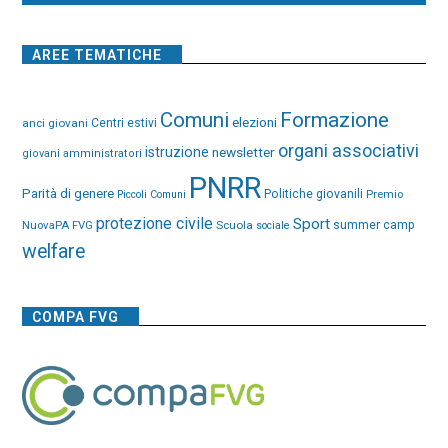
AREE TEMATICHE
Comuni
Formazione
elezioni
anci giovani
Centri estivi
organi associativi
istruzione
newsletter
giovani amministratori
PNRR
Parità di genere
Politiche giovanili
Premio
Piccoli Comuni
protezione civile
Sport
NuovaPA FVG
Scuola
summer camp
sociale
welfare
COMPA FVG