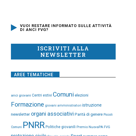
VUOI RESTARE INFORMATO SULLE ATTIVITÀ
DI ANCI FVG?
ISCRIVITI ALLA
NEWSLETTER
AREE TEMATICHE
Comuni
elezioni
anci giovani
Centri estivi
Formazione
istruzione
giovani amministratori
organi associativi
newsletter
Parità di genere
Piccoli
PNRR
Politiche giovanili
Premio NuovaPA FVG
Comuni
protezione civile