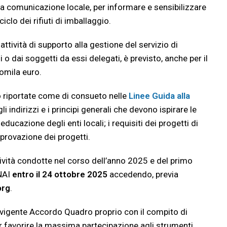
alla comunicazione locale, per informare e sensibilizzare
iciclo dei rifiuti di imballaggio.
attività di supporto alla gestione del servizio di
 o dai soggetti da essi delegati, è previsto, anche per il
omila euro.
o riportate come di consueto nelle
Linee Guida
alla
 indirizzi e i principi generali che devono ispirare le
ducazione degli enti locali; i requisiti dei progetti di
provazione dei progetti.
tività condotte nel corso dell’anno 2025 e del primo
NAI
entro il 24 ottobre 2025
accedendo, previa
org
.
l vigente Accordo Quadro proprio con il compito di
er favorire la massima partecipazione agli strumenti