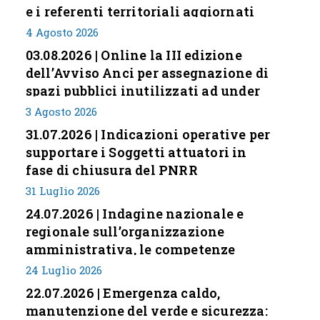
e i referenti territoriali aggiornati
4 Agosto 2026
03.08.2026 | Online la III edizione
dell’Avviso Anci per assegnazione di
spazi pubblici inutilizzati ad under
35
3 Agosto 2026
31.07.2026 | Indicazioni operative per
supportare i Soggetti attuatori in
fase di chiusura del PNRR
31 Luglio 2026
24.07.2026 | Indagine nazionale e
regionale sull’organizzazione
amministrativa, le competenze
professionali e i modelli di gestione
24 Luglio 2026
nei piccoli Comuni italiani
22.07.2026 | Emergenza caldo,
manutenzione del verde e sicurezza: