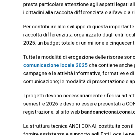
presta particolare attenzione agli aspetti legati 
i cittadini alla raccolta differenziata e all’avvio a r
Per contribuire allo sviluppo di questa importante 
raccolta differenziata organizzato dagli enti locali
2025, un budget totale di un milione e cinquecent
Tutte le modalità di erogazione delle risorse son
comunicazione locale 2025
che contiene anche gli
campagne e le attività informative, formative e di e
comunicazione; le modalità di presentazione e ap
I progetti devono necessariamente riferirsi ad at
semestre 2026 e devono essere presentati a CO
registrazione, al sito web
bandoanciconai.conai.
La struttura tecnica ANCI CONAI, costituita con i
fornire assistenza e supporto agli Enti Locali e p