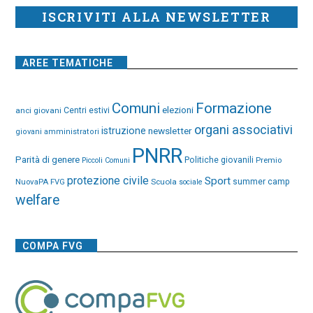
ISCRIVITI ALLA NEWSLETTER
AREE TEMATICHE
Comuni
Formazione
elezioni
anci giovani
Centri estivi
organi associativi
istruzione
newsletter
giovani amministratori
PNRR
Parità di genere
Politiche giovanili
Premio
Piccoli Comuni
protezione civile
Sport
NuovaPA FVG
Scuola
summer camp
sociale
welfare
COMPA FVG