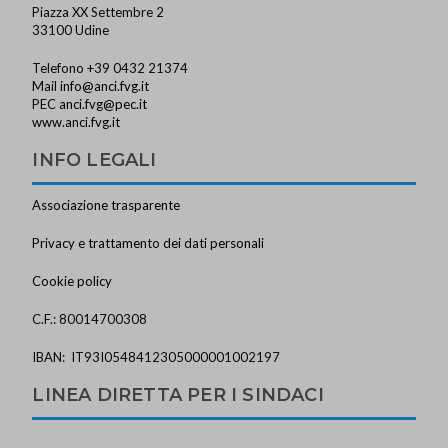
Piazza XX Settembre 2
33100 Udine
Telefono +39 0432 21374
Mail
info@anci.fvg.it
PEC
anci.fvg@pec.it
www.anci.fvg.it
INFO LEGALI
Associazione trasparente
Privacy e trattamento dei dati personali
Cookie policy
C.F.: 80014700308
IBAN: IT93I0548412305000001002197
LINEA DIRETTA PER I SINDACI