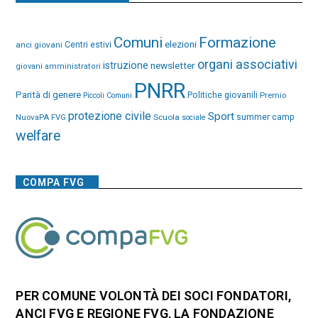
Comuni
Formazione
elezioni
anci giovani
Centri estivi
organi associativi
istruzione
newsletter
giovani amministratori
PNRR
Parità di genere
Politiche giovanili
Premio
Piccoli Comuni
protezione civile
Sport
NuovaPA FVG
Scuola
summer camp
sociale
welfare
COMPA FVG
PER COMUNE VOLONTÀ DEI SOCI FONDATORI,
ANCI FVG E REGIONE FVG, LA FONDAZIONE