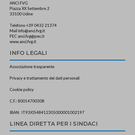
ANCI FVG
Piazza XX Settembre 2
33100 Udine
Telefono +39 0432 21374
Mail
info@anci.fvg.it
PEC
anci.fvg@pec.it
www.anci.fvg.it
INFO LEGALI
Associazione trasparente
Privacy e trattamento dei dati personali
Cookie policy
C.F.: 80014700308
IBAN: IT93I0548412305000001002197
LINEA DIRETTA PER I SINDACI