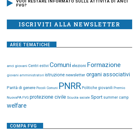
VUOI RESTARE INFORMATO SULLE ATTIVITÀ DI ANCI
FVG?
ISCRIVITI ALLA NEWSLETTER
AREE TEMATICHE
Comuni
Formazione
elezioni
anci giovani
Centri estivi
organi associativi
istruzione
newsletter
giovani amministratori
PNRR
Parità di genere
Politiche giovanili
Premio
Piccoli Comuni
protezione civile
Sport
NuovaPA FVG
Scuola
summer camp
sociale
welfare
COMPA FVG