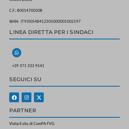
C.F.: 80014700308
IBAN: IT93I0548412305000001002197
LINEA DIRETTA PER I SINDACI
+39 371 333 9541
SEGUICI SU
PARTNER
Visita il sito di ComPA FVG