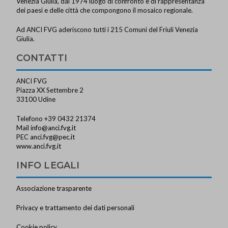
Venezia Giulia, dal 1974 luogo di confronto e di rappresentanza
dei paesi e delle città che compongono il mosaico regionale.
Ad ANCI FVG aderiscono tutti i 215 Comuni del Friuli Venezia
Giulia.
CONTATTI
ANCI FVG
Piazza XX Settembre 2
33100 Udine
Telefono +39 0432 21374
Mail
info@anci.fvg.it
PEC
anci.fvg@pec.it
www.anci.fvg.it
INFO LEGALI
Associazione trasparente
Privacy e trattamento dei dati personali
Cookie policy