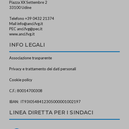
Piazza XX Settembre 2
33100 Udine
Telefono +39 0432 21374
Mail
info@anci.fvg.it
PEC
anci.fvg@pec.it
www.anci.fvg.it
INFO LEGALI
Associazione trasparente
Privacy e trattamento dei dati personali
Cookie policy
C.F.: 80014700308
IBAN: IT93I0548412305000001002197
LINEA DIRETTA PER I SINDACI