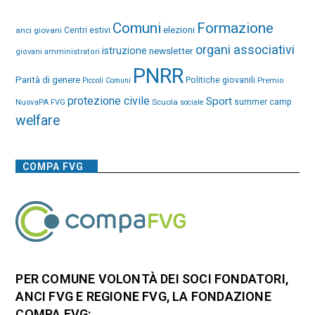
Comuni
Formazione
elezioni
anci giovani
Centri estivi
organi associativi
istruzione
newsletter
giovani amministratori
PNRR
Parità di genere
Politiche giovanili
Premio
Piccoli Comuni
protezione civile
Sport
NuovaPA FVG
Scuola
summer camp
sociale
welfare
COMPA FVG
PER COMUNE VOLONTÀ DEI SOCI FONDATORI,
ANCI FVG E REGIONE FVG, LA FONDAZIONE
COMPA FVG: