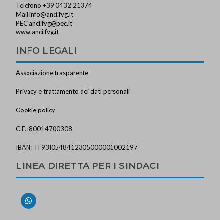
Telefono +39 0432 21374
Mail
info@anci.fvg.it
PEC
anci.fvg@pec.it
www.anci.fvg.it
INFO LEGALI
Associazione trasparente
Privacy e trattamento dei dati personali
Cookie policy
C.F.: 80014700308
IBAN: IT93I0548412305000001002197
LINEA DIRETTA PER I SINDACI