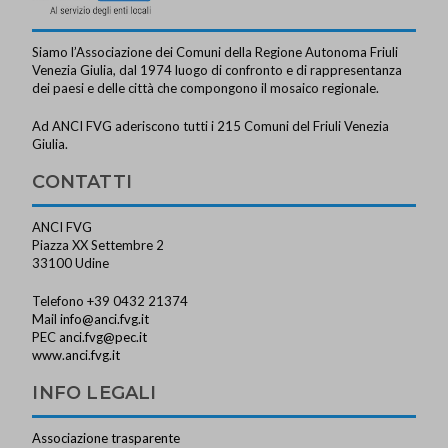
Siamo l’Associazione dei Comuni della Regione Autonoma Friuli
Venezia Giulia, dal 1974 luogo di confronto e di rappresentanza
dei paesi e delle città che compongono il mosaico regionale.
Ad ANCI FVG aderiscono tutti i 215 Comuni del Friuli Venezia
Giulia.
CONTATTI
ANCI FVG
Piazza XX Settembre 2
33100 Udine
Telefono +39 0432 21374
Mail
info@anci.fvg.it
PEC
anci.fvg@pec.it
www.anci.fvg.it
INFO LEGALI
Associazione trasparente