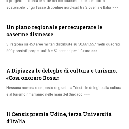
Il progetto affronta le sfide del cicloturismo e della mobilità
sostenibile lungo l’asse di confine nord-sud tra Slovenia e Italia
Un piano regionale per recuperare le
caserme dismesse
Si ragiona su 453 aree militari distribuite su 50.661.657 metri quadrati,
200 possibili progettualità e 52 scenari per il futuro
A Dipiazza le deleghe di cultura e turismo:
«Così onorerò Rossi»
Nessuna nomina o rimpasto di giunta: a Trieste le deleghe alla cultura
e al turismo rimarranno nelle mani del Sindaco
Il Censis premia Udine, terza Università
d’Italia