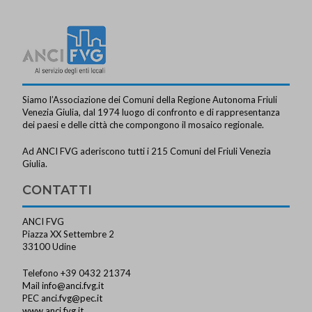
Siamo l’Associazione dei Comuni della Regione Autonoma Friuli
Venezia Giulia, dal 1974 luogo di confronto e di rappresentanza
dei paesi e delle città che compongono il mosaico regionale.
Ad ANCI FVG aderiscono tutti i 215 Comuni del Friuli Venezia
Giulia.
CONTATTI
ANCI FVG
Piazza XX Settembre 2
33100 Udine
Telefono +39 0432 21374
Mail
info@anci.fvg.it
PEC
anci.fvg@pec.it
www.anci.fvg.it