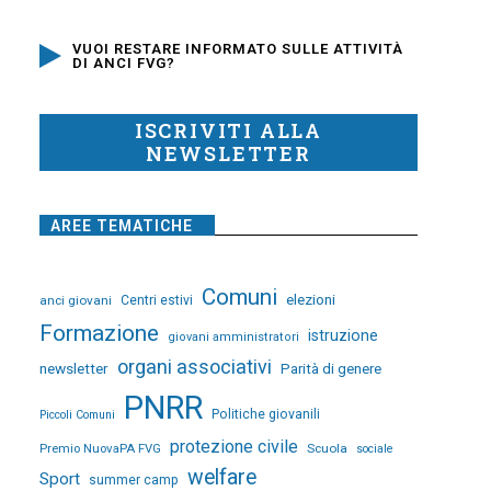
VUOI RESTARE INFORMATO SULLE ATTIVITÀ
DI ANCI FVG?
ISCRIVITI ALLA
NEWSLETTER
AREE TEMATICHE
Comuni
elezioni
anci giovani
Centri estivi
Formazione
istruzione
giovani amministratori
organi associativi
newsletter
Parità di genere
PNRR
Politiche giovanili
Piccoli Comuni
protezione civile
Premio NuovaPA FVG
Scuola
sociale
welfare
Sport
summer camp