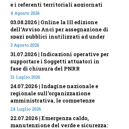
e i referenti territoriali aggiornati
4 Agosto 2026
03.08.2026 | Online la III edizione
dell’Avviso Anci per assegnazione di
spazi pubblici inutilizzati ad under
35
3 Agosto 2026
31.07.2026 | Indicazioni operative per
supportare i Soggetti attuatori in
fase di chiusura del PNRR
31 Luglio 2026
24.07.2026 | Indagine nazionale e
regionale sull’organizzazione
amministrativa, le competenze
professionali e i modelli di gestione
24 Luglio 2026
nei piccoli Comuni italiani
22.07.2026 | Emergenza caldo,
manutenzione del verde e sicurezza: