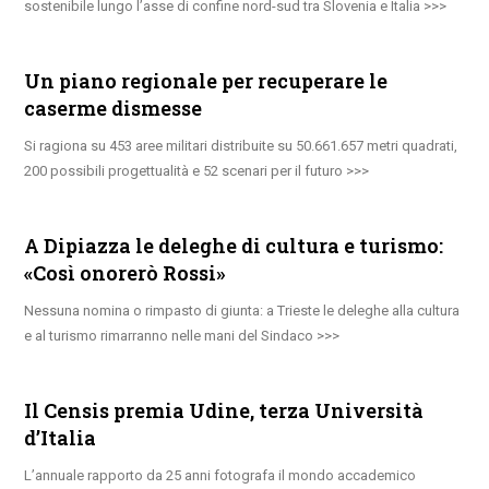
sostenibile lungo l’asse di confine nord-sud tra Slovenia e Italia
Un piano regionale per recuperare le
caserme dismesse
Si ragiona su 453 aree militari distribuite su 50.661.657 metri quadrati,
200 possibili progettualità e 52 scenari per il futuro
A Dipiazza le deleghe di cultura e turismo:
«Così onorerò Rossi»
Nessuna nomina o rimpasto di giunta: a Trieste le deleghe alla cultura
e al turismo rimarranno nelle mani del Sindaco
Il Censis premia Udine, terza Università
d’Italia
L’annuale rapporto da 25 anni fotografa il mondo accademico