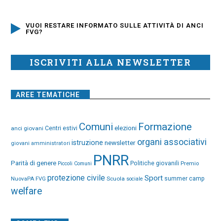
VUOI RESTARE INFORMATO SULLE ATTIVITÀ DI ANCI
FVG?
ISCRIVITI ALLA NEWSLETTER
AREE TEMATICHE
Comuni
Formazione
elezioni
anci giovani
Centri estivi
organi associativi
istruzione
newsletter
giovani amministratori
PNRR
Parità di genere
Politiche giovanili
Premio
Piccoli Comuni
protezione civile
Sport
NuovaPA FVG
Scuola
summer camp
sociale
welfare