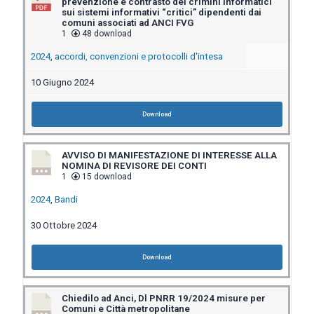
prevenzione e contrasto dei crimini informatici
sui sistemi informativi “critici” dipendenti dai
comuni associati ad ANCI FVG
1
48 download
2024
,
accordi, convenzioni e protocolli d'intesa
10 Giugno 2024
Download
AVVISO DI MANIFESTAZIONE DI INTERESSE ALLA
NOMINA DI REVISORE DEI CONTI
1
15 download
2024
,
Bandi
30 Ottobre 2024
Download
Chiedilo ad Anci, Dl PNRR 19/2024 misure per
Comuni e Città metropolitane