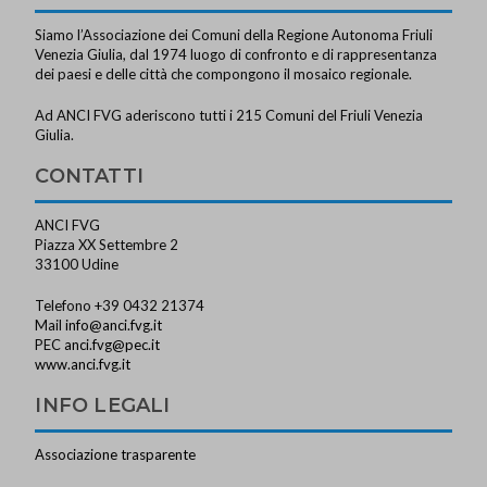
Siamo l’Associazione dei Comuni della Regione Autonoma Friuli
Venezia Giulia, dal 1974 luogo di confronto e di rappresentanza
dei paesi e delle città che compongono il mosaico regionale.
Ad ANCI FVG aderiscono tutti i 215 Comuni del Friuli Venezia
Giulia.
CONTATTI
ANCI FVG
Piazza XX Settembre 2
33100 Udine
Telefono +39 0432 21374
Mail
info@anci.fvg.it
PEC
anci.fvg@pec.it
www.anci.fvg.it
INFO LEGALI
Associazione trasparente