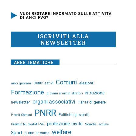
VUOI RESTARE INFORMATO SULLE ATTIVITÀ
DI ANCI FVG?
ISCRIVITI ALLA
NEWSLETTER
AREE TEMATICHE
Comuni
elezioni
anci giovani
Centri estivi
Formazione
istruzione
giovani amministratori
organi associativi
newsletter
Parità di genere
PNRR
Politiche giovanili
Piccoli Comuni
protezione civile
Premio NuovaPA FVG
Scuola
sociale
welfare
Sport
summer camp