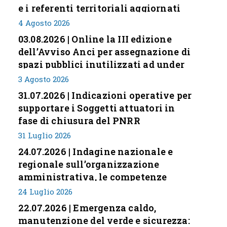
e i referenti territoriali aggiornati
4 Agosto 2026
03.08.2026 | Online la III edizione
dell’Avviso Anci per assegnazione di
spazi pubblici inutilizzati ad under
35
3 Agosto 2026
31.07.2026 | Indicazioni operative per
supportare i Soggetti attuatori in
fase di chiusura del PNRR
31 Luglio 2026
24.07.2026 | Indagine nazionale e
regionale sull’organizzazione
amministrativa, le competenze
professionali e i modelli di gestione
24 Luglio 2026
nei piccoli Comuni italiani
22.07.2026 | Emergenza caldo,
manutenzione del verde e sicurezza: