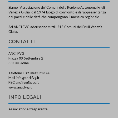
Siamo l’Associazione dei Comuni della Regione Autonoma Friuli
Venezia Giulia, dal 1974 luogo di confronto e di rappresentanza
dei paesi e delle città che compongono il mosaico regionale.
Ad ANCI FVG aderiscono tutti i 215 Comuni del Friuli Venezia
Giulia.
CONTATTI
ANCI FVG
Piazza XX Settembre 2
33100 Udine
Telefono +39 0432 21374
Mail
info@anci.fvg.it
PEC
anci.fvg@pec.it
www.anci.fvg.it
INFO LEGALI
Associazione trasparente