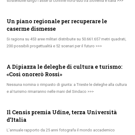
sostenibile lungo l’asse di confine nord-sud tra Slovenia e Italia
Un piano regionale per recuperare le
caserme dismesse
Si ragiona su 453 aree militari distribuite su 50.661.657 metri quadrati,
200 possibili progettualità e 52 scenari per il futuro
A Dipiazza le deleghe di cultura e turismo:
«Così onorerò Rossi»
Nessuna nomina o rimpasto di giunta: a Trieste le deleghe alla cultura
e al turismo rimarranno nelle mani del Sindaco
Il Censis premia Udine, terza Università
d’Italia
L’annuale rapporto da 25 anni fotografa il mondo accademico