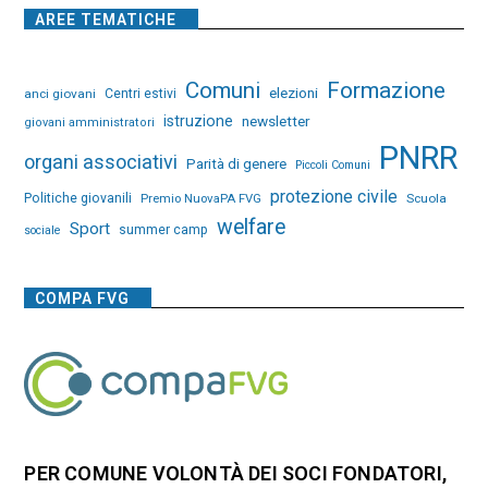
AREE TEMATICHE
Comuni
Formazione
elezioni
anci giovani
Centri estivi
istruzione
newsletter
giovani amministratori
PNRR
organi associativi
Parità di genere
Piccoli Comuni
protezione civile
Politiche giovanili
Premio NuovaPA FVG
Scuola
welfare
Sport
summer camp
sociale
COMPA FVG
PER COMUNE VOLONTÀ DEI SOCI FONDATORI,