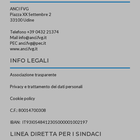
ANCI FVG
Piazza XX Settembre 2
33100 Udine
Telefono +39 0432 21374
Mail
info@anci.fvg.it
PEC
anci.fvg@pec.it
www.anci.fvg.it
INFO LEGALI
Associazione trasparente
Privacy e trattamento dei dati personali
Cookie policy
C.F.: 80014700308
IBAN: IT93I0548412305000001002197
LINEA DIRETTA PER I SINDACI