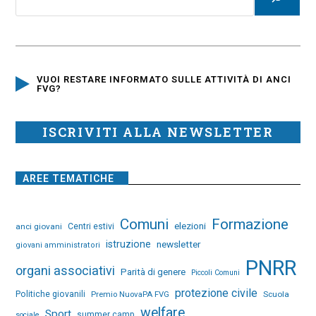
VUOI RESTARE INFORMATO SULLE ATTIVITÀ DI ANCI
FVG?
ISCRIVITI ALLA NEWSLETTER
AREE TEMATICHE
Comuni
Formazione
elezioni
anci giovani
Centri estivi
istruzione
newsletter
giovani amministratori
PNRR
organi associativi
Parità di genere
Piccoli Comuni
protezione civile
Politiche giovanili
Premio NuovaPA FVG
Scuola
welfare
Sport
summer camp
sociale