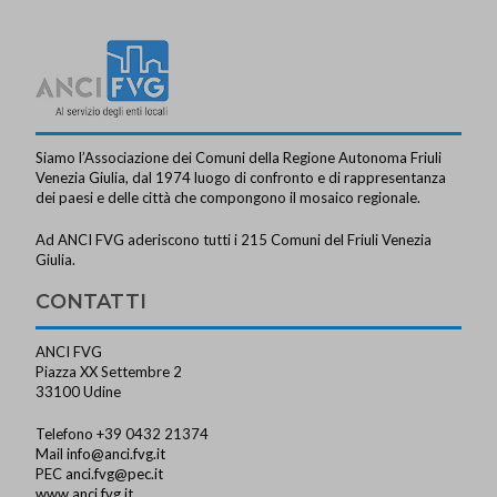
Siamo l’Associazione dei Comuni della Regione Autonoma Friuli
Venezia Giulia, dal 1974 luogo di confronto e di rappresentanza
dei paesi e delle città che compongono il mosaico regionale.
Ad ANCI FVG aderiscono tutti i 215 Comuni del Friuli Venezia
Giulia.
CONTATTI
ANCI FVG
Piazza XX Settembre 2
33100 Udine
Telefono +39 0432 21374
Mail
info@anci.fvg.it
PEC
anci.fvg@pec.it
www.anci.fvg.it