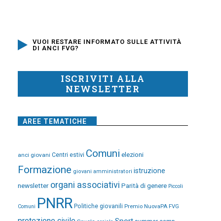
VUOI RESTARE INFORMATO SULLE ATTIVITÀ
DI ANCI FVG?
ISCRIVITI ALLA
NEWSLETTER
AREE TEMATICHE
Comuni
elezioni
anci giovani
Centri estivi
Formazione
istruzione
giovani amministratori
organi associativi
newsletter
Parità di genere
Piccoli
PNRR
Politiche giovanili
Premio NuovaPA FVG
Comuni
protezione civile