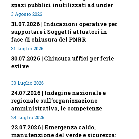
spazi pubblici inutilizzati ad under
35
3 Agosto 2026
31.07.2026 | Indicazioni operative per
supportare i Soggetti attuatori in
fase di chiusura del PNRR
31 Luglio 2026
30.07.2026 | Chiusura uffici per ferie
estive
30 Luglio 2026
24.07.2026 | Indagine nazionale e
regionale sull’organizzazione
amministrativa, le competenze
professionali e i modelli di gestione
24 Luglio 2026
nei piccoli Comuni italiani
22.07.2026 | Emergenza caldo,
manutenzione del verde e sicurezza: