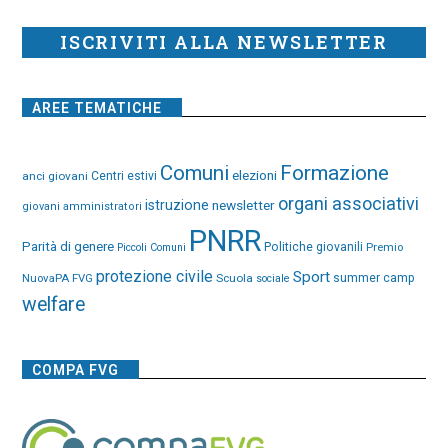
ISCRIVITI ALLA NEWSLETTER
AREE TEMATICHE
Comuni
Formazione
elezioni
anci giovani
Centri estivi
organi associativi
istruzione
newsletter
giovani amministratori
PNRR
Parità di genere
Politiche giovanili
Premio
Piccoli Comuni
protezione civile
Sport
NuovaPA FVG
Scuola
summer camp
sociale
welfare
COMPA FVG