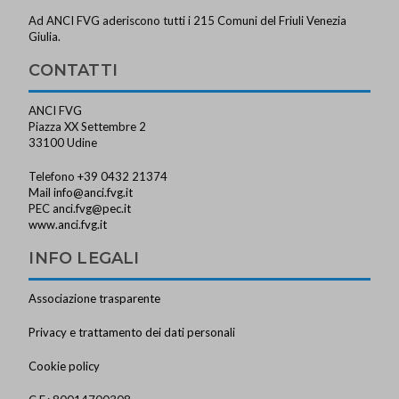
Ad ANCI FVG aderiscono tutti i 215 Comuni del Friuli Venezia
Giulia.
CONTATTI
ANCI FVG
Piazza XX Settembre 2
33100 Udine
Telefono +39 0432 21374
Mail
info@anci.fvg.it
PEC
anci.fvg@pec.it
www.anci.fvg.it
INFO LEGALI
Associazione trasparente
Privacy e trattamento dei dati personali
Cookie policy