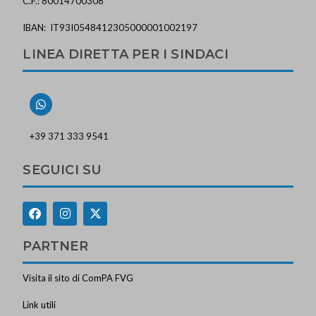
C.F.: 80014700308
IBAN: IT93I0548412305000001002197
LINEA DIRETTA PER I SINDACI
+39 371 333 9541
SEGUICI SU
PARTNER
Visita il sito di ComPA FVG
Link utili