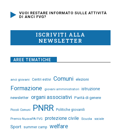
VUOI RESTARE INFORMATO SULLE ATTIVITÀ
DI ANCI FVG?
ISCRIVITI ALLA
NEWSLETTER
AREE TEMATICHE
Comuni
elezioni
anci giovani
Centri estivi
Formazione
istruzione
giovani amministratori
organi associativi
newsletter
Parità di genere
PNRR
Politiche giovanili
Piccoli Comuni
protezione civile
Premio NuovaPA FVG
Scuola
sociale
welfare
Sport
summer camp