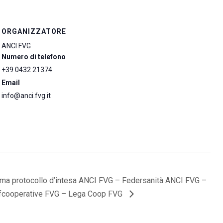
ORGANIZZATORE
ANCI FVG
Numero di telefono
+39 0432 21374
Email
info@anci.fvg.it
rma protocollo d’intesa ANCI FVG – Federsanità ANCI FVG –
fcooperative FVG – Lega Coop FVG