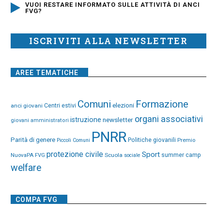
VUOI RESTARE INFORMATO SULLE ATTIVITÀ DI ANCI
FVG?
ISCRIVITI ALLA NEWSLETTER
AREE TEMATICHE
Comuni
Formazione
elezioni
anci giovani
Centri estivi
organi associativi
istruzione
newsletter
giovani amministratori
PNRR
Parità di genere
Politiche giovanili
Premio
Piccoli Comuni
protezione civile
Sport
NuovaPA FVG
Scuola
summer camp
sociale
welfare
COMPA FVG