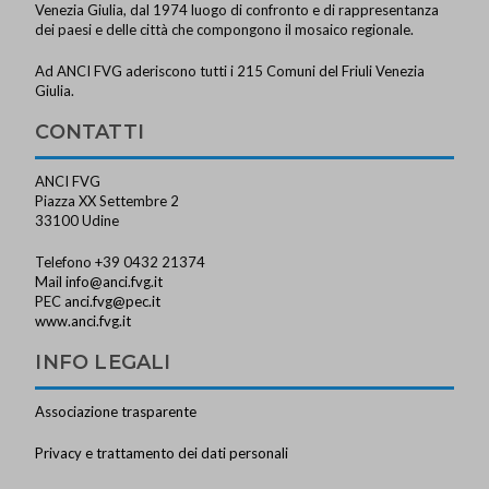
Venezia Giulia, dal 1974 luogo di confronto e di rappresentanza
dei paesi e delle città che compongono il mosaico regionale.
Ad ANCI FVG aderiscono tutti i 215 Comuni del Friuli Venezia
Giulia.
CONTATTI
ANCI FVG
Piazza XX Settembre 2
33100 Udine
Telefono +39 0432 21374
Mail
info@anci.fvg.it
PEC
anci.fvg@pec.it
www.anci.fvg.it
INFO LEGALI
Associazione trasparente
Privacy e trattamento dei dati personali