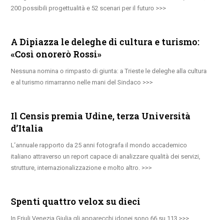
200 possibili progettualità e 52 scenari per il futuro
A Dipiazza le deleghe di cultura e turismo:
«Così onorerò Rossi»
Nessuna nomina o rimpasto di giunta: a Trieste le deleghe alla cultura
e al turismo rimarranno nelle mani del Sindaco
Il Censis premia Udine, terza Università
d’Italia
L’annuale rapporto da 25 anni fotografa il mondo accademico
italiano attraverso un report capace di analizzare qualità dei servizi,
strutture, internazionalizzazione e molto altro.
Spenti quattro velox su dieci
In Friuli Venezia Giulia gli apparecchi idonei sono 66 su 113