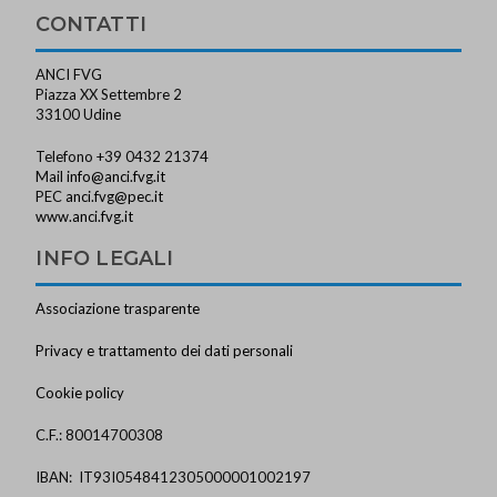
CONTATTI
ANCI FVG
Piazza XX Settembre 2
33100 Udine
Telefono +39 0432 21374
Mail
info@anci.fvg.it
PEC
anci.fvg@pec.it
www.anci.fvg.it
INFO LEGALI
Associazione trasparente
Privacy e trattamento dei dati personali
Cookie policy
C.F.: 80014700308
IBAN: IT93I0548412305000001002197