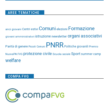
AREE TEMATICHE
Comuni
Formazione
elezioni
anci giovani
Centri estivi
organi associativi
istruzione
newsletter
giovani amministratori
PNRR
Parità di genere
Politiche giovanili
Premio
Piccoli Comuni
protezione civile
Sport
NuovaPA FVG
Scuola
summer camp
sociale
welfare
COMPA FVG