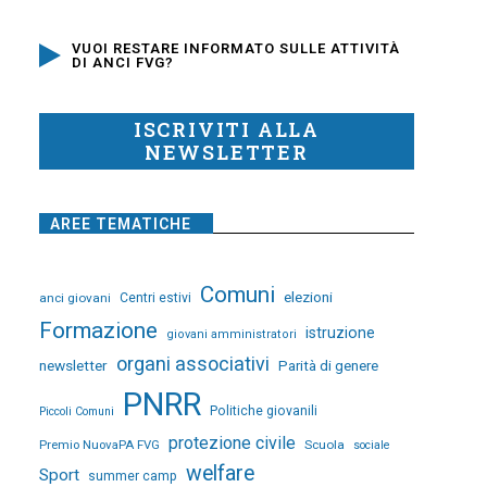
VUOI RESTARE INFORMATO SULLE ATTIVITÀ
DI ANCI FVG?
ISCRIVITI ALLA
NEWSLETTER
AREE TEMATICHE
Comuni
elezioni
anci giovani
Centri estivi
Formazione
istruzione
giovani amministratori
organi associativi
newsletter
Parità di genere
PNRR
Politiche giovanili
Piccoli Comuni
protezione civile
Premio NuovaPA FVG
Scuola
sociale
welfare
Sport
summer camp