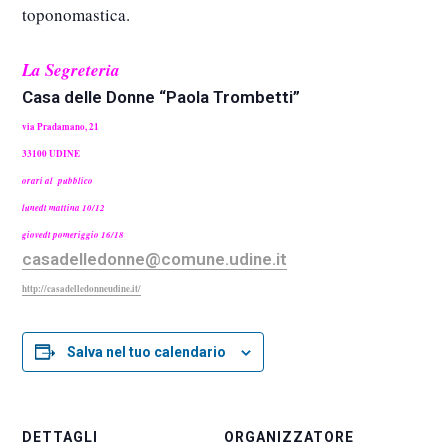
toponomastica.
La Segreteria
Casa delle Donne “Paola Trombetti”
via Pradamano, 21
33100 UDINE
orari al pubblico
lunedì mattina 10/12
giovedì pomeriggio 16/18
casadelledonne@comune.udine.it
http://casadelledonneudine.it/
Salva nel tuo calendario
DETTAGLI
ORGANIZZATORE