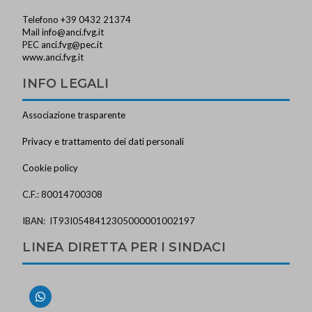
Telefono +39 0432 21374
Mail
info@anci.fvg.it
PEC
anci.fvg@pec.it
www.anci.fvg.it
INFO LEGALI
Associazione trasparente
Privacy e trattamento dei dati personali
Cookie policy
C.F.: 80014700308
IBAN: IT93I0548412305000001002197
LINEA DIRETTA PER I SINDACI