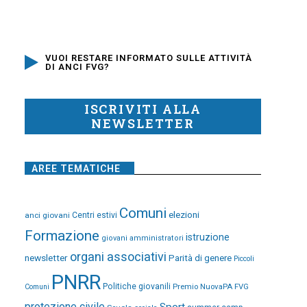
VUOI RESTARE INFORMATO SULLE ATTIVITÀ
DI ANCI FVG?
ISCRIVITI ALLA
NEWSLETTER
AREE TEMATICHE
Comuni
elezioni
anci giovani
Centri estivi
Formazione
istruzione
giovani amministratori
organi associativi
newsletter
Parità di genere
Piccoli
PNRR
Politiche giovanili
Premio NuovaPA FVG
Comuni
protezione civile