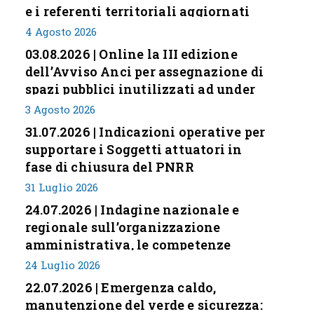
e i referenti territoriali aggiornati
4 Agosto 2026
03.08.2026 | Online la III edizione
dell’Avviso Anci per assegnazione di
spazi pubblici inutilizzati ad under
35
3 Agosto 2026
31.07.2026 | Indicazioni operative per
supportare i Soggetti attuatori in
fase di chiusura del PNRR
31 Luglio 2026
24.07.2026 | Indagine nazionale e
regionale sull’organizzazione
amministrativa, le competenze
professionali e i modelli di gestione
24 Luglio 2026
nei piccoli Comuni italiani
22.07.2026 | Emergenza caldo,
manutenzione del verde e sicurezza: