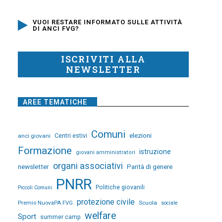
VUOI RESTARE INFORMATO SULLE ATTIVITÀ
DI ANCI FVG?
ISCRIVITI ALLA
NEWSLETTER
AREE TEMATICHE
Comuni
elezioni
anci giovani
Centri estivi
Formazione
istruzione
giovani amministratori
organi associativi
newsletter
Parità di genere
PNRR
Politiche giovanili
Piccoli Comuni
protezione civile
Premio NuovaPA FVG
Scuola
sociale
welfare
Sport
summer camp