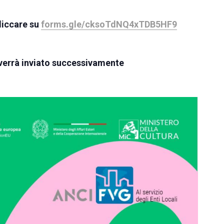
cliccare su
forms.gle/cksoTdNQ4xTDB5HF9
ri verrà inviato successivamente