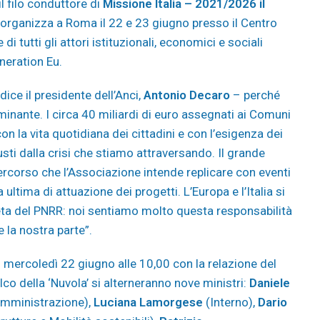
il filo conduttore di
Missione Italia – 2021/2026 il
i organizza a Roma il 22 e 23 giugno presso il Centro
 tutti gli attori istituzionali, economici e sociali
eneration Eu.
ice il presidente dell’Anci,
Antonio Decaro
– perché
inante. I circa 40 miliardi di euro assegnati ai Comuni
n la vita quotidiana dei cittadini e con l’esigenza dei
giusti dalla crisi che stiamo attraversando. Il grande
ercorso che l’Associazione intende replicare con eventi
 ultima di attuazione dei progetti. L’Europa e l’Italia si
reta del PNRR: noi sentiamo molto questa responsabilità
 la nostra parte”.
no mercoledì 22 giugno alle 10,00 con la relazione del
lco della ‘Nuvola’
si alterneranno nove ministri:
Daniele
Amministrazione),
Luciana Lamorgese
(Interno),
Dario