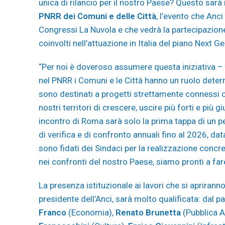
unica di rilancio per il nostro Paese? Questo sarà 
PNRR dei Comuni e delle Città
, l’evento che Anc
Congressi La Nuvola e che vedrà la partecipazione di
coinvolti nell’attuazione in Italia del piano Next G
“Per noi è doveroso assumere questa iniziativa – d
nel PNRR i Comuni e le Città hanno un ruolo determ
sono destinati a progetti strettamente connessi co
nostri territori di crescere, uscire più forti e più 
incontro di Roma sarà solo la prima tappa di un p
di verifica e di confronto annuali fino al 2026, data
sono fidati dei Sindaci per la realizzazione conc
nei confronti del nostro Paese, siamo pronti a fare
La presenza istituzionale ai lavori che si apriran
presidente dell’Anci, sarà molto qualificata: dal pa
Franco
(Economia),
Renato Brunetta
(Pubblica 