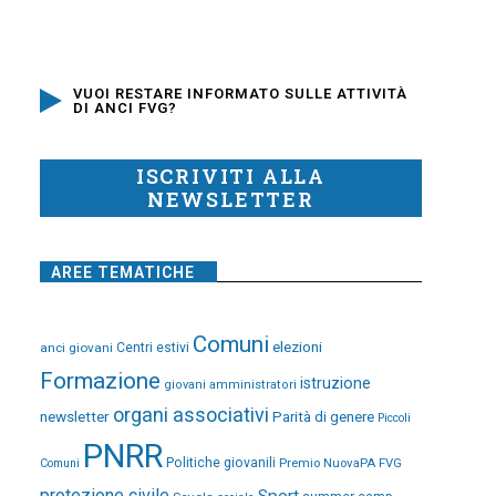
VUOI RESTARE INFORMATO SULLE ATTIVITÀ
DI ANCI FVG?
ISCRIVITI ALLA
NEWSLETTER
AREE TEMATICHE
Comuni
elezioni
anci giovani
Centri estivi
Formazione
istruzione
giovani amministratori
organi associativi
newsletter
Parità di genere
Piccoli
PNRR
Politiche giovanili
Premio NuovaPA FVG
Comuni
protezione civile