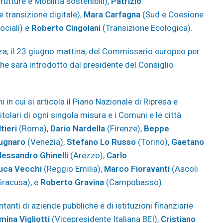
rutture e Mobilità sostenibili),
Patrizio
 transizione digitale),
Mara Carfagna
(Sud e Coesione
ociali) e
Roberto Cingolani
(Transizione Ecologica).
za, il 23 giugno mattina, del Commissario europeo per
che sarà introdotto dal presidente del Consiglio
 in cui si articola il Piano Nazionale di Ripresa e
titolari di ogni singola misura e i Comuni e le città
tieri
(Roma),
Dario Nardella
(Firenze),
Beppe
rugnaro
(Venezia),
Stefano Lo Russo
(Torino),
Gaetano
lessandro Ghinelli
(Arezzo),
Carlo
uca Vecchi
(Reggio Emilia),
Marco Fioravanti
(Ascoli
iracusa), e
Roberto Gravina
(Campobasso).
anti di aziende pubbliche e di istituzioni finanziarie
ina Vigliotti
(Vicepresidente Italiana BEI),
Cristiano