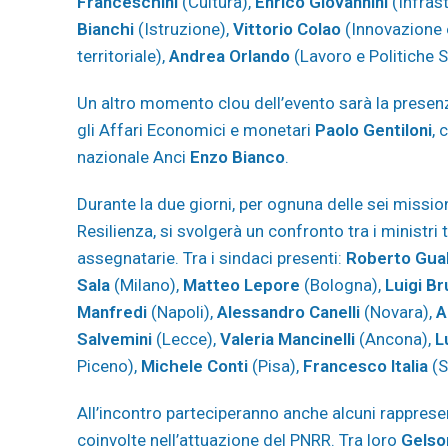
Franceschini
(Cultura),
Enrico Giovannini
(Infrast
Bianchi
(Istruzione),
Vittorio Colao
(Innovazione e
territoriale),
Andrea Orlando
(Lavoro e Politiche S
Un altro momento clou dell’evento sarà la presen
gli Affari Economici e monetari
Paolo Gentiloni
, 
nazionale Anci
Enzo Bianco
.
Durante la due giorni, per ognuna delle sei missioni
Resilienza, si svolgerà un confronto tra i ministri 
assegnatarie. Tra i sindaci presenti:
Roberto Gual
Sala
(Milano),
Matteo Lepore
(Bologna),
Luigi B
Manfredi
(Napoli),
Alessandro Canelli
(Novara),
A
Salvemini
(Lecce),
Valeria Mancinelli
(Ancona),
L
Piceno),
Michele Conti
(Pisa),
Francesco Italia
(S
All’incontro parteciperanno anche alcuni rappresent
coinvolte nell’attuazione del PNRR. Tra loro
Gelsom