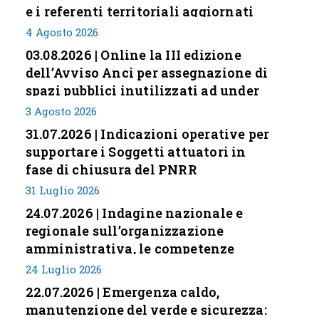
e i referenti territoriali aggiornati
4 Agosto 2026
03.08.2026 | Online la III edizione
dell’Avviso Anci per assegnazione di
spazi pubblici inutilizzati ad under
35
3 Agosto 2026
31.07.2026 | Indicazioni operative per
supportare i Soggetti attuatori in
fase di chiusura del PNRR
31 Luglio 2026
24.07.2026 | Indagine nazionale e
regionale sull’organizzazione
amministrativa, le competenze
professionali e i modelli di gestione
24 Luglio 2026
nei piccoli Comuni italiani
22.07.2026 | Emergenza caldo,
manutenzione del verde e sicurezza: