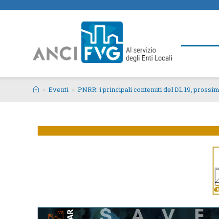
>
Eventi
>
PNRR: i principali contenuti del DL 19, pros