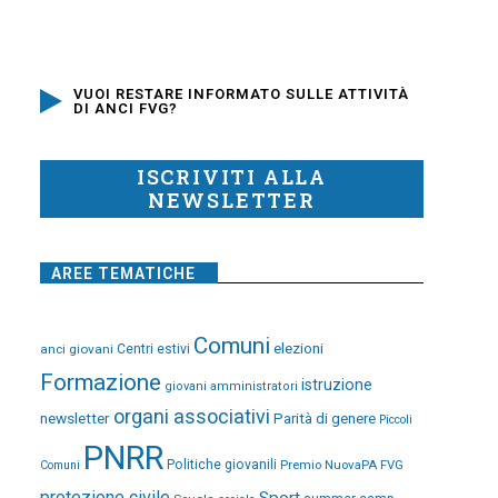
VUOI RESTARE INFORMATO SULLE ATTIVITÀ
DI ANCI FVG?
ISCRIVITI ALLA
NEWSLETTER
AREE TEMATICHE
Comuni
elezioni
anci giovani
Centri estivi
Formazione
istruzione
giovani amministratori
organi associativi
newsletter
Parità di genere
Piccoli
PNRR
Politiche giovanili
Premio NuovaPA FVG
Comuni
protezione civile