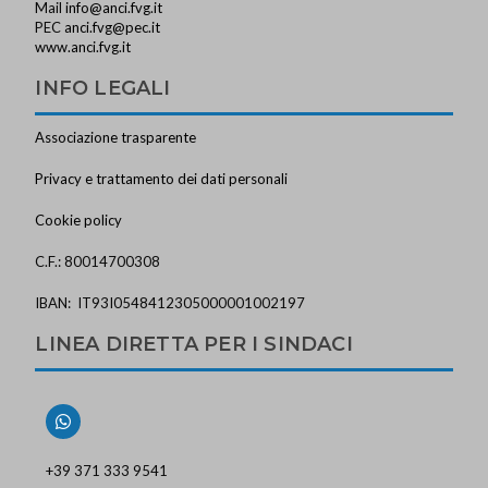
Mail
info@anci.fvg.it
PEC
anci.fvg@pec.it
www.anci.fvg.it
INFO LEGALI
Associazione trasparente
Privacy e trattamento dei dati personali
Cookie policy
C.F.: 80014700308
IBAN: IT93I0548412305000001002197
LINEA DIRETTA PER I SINDACI
+39 371 333 9541