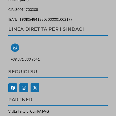
C.F.: 80014700308
IBAN: IT93I0548412305000001002197
LINEA DIRETTA PER I SINDACI
+39 371 333 9541
SEGUICI SU
PARTNER
Visita il sito di ComPA FVG