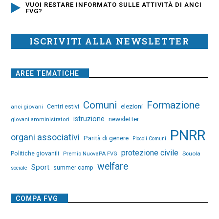
VUOI RESTARE INFORMATO SULLE ATTIVITÀ DI ANCI
FVG?
ISCRIVITI ALLA NEWSLETTER
AREE TEMATICHE
Comuni
Formazione
elezioni
anci giovani
Centri estivi
istruzione
newsletter
giovani amministratori
PNRR
organi associativi
Parità di genere
Piccoli Comuni
protezione civile
Politiche giovanili
Premio NuovaPA FVG
Scuola
welfare
Sport
summer camp
sociale
COMPA FVG