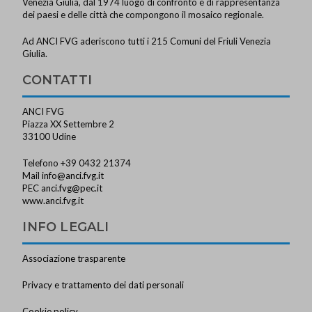
Venezia Giulia, dal 1974 luogo di confronto e di rappresentanza
dei paesi e delle città che compongono il mosaico regionale.
Ad ANCI FVG aderiscono tutti i 215 Comuni del Friuli Venezia
Giulia.
CONTATTI
ANCI FVG
Piazza XX Settembre 2
33100 Udine
Telefono +39 0432 21374
Mail
info@anci.fvg.it
PEC
anci.fvg@pec.it
www.anci.fvg.it
INFO LEGALI
Associazione trasparente
Privacy e trattamento dei dati personali
Cookie policy