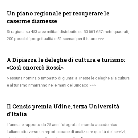
Un piano regionale per recuperare le
caserme dismesse
Si ragiona su 453 aree militari distribuite su 50.661.657 metri quadrati,
200 possibili progettualità e 52 scenari per il futuro
A Dipiazza le deleghe di cultura e turismo:
«Così onorerò Rossi»
Nessuna nomina o rimpasto di giunta: a Trieste le deleghe alla cultura
e al turismo rimarranno nelle mani del Sindaco
Il Censis premia Udine, terza Università
d’Italia
L’annuale rapporto da 25 anni fotografa il mondo accademico
italiano attraverso un report capace di analizzare qualità dei servizi,