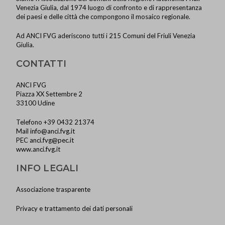
Venezia Giulia, dal 1974 luogo di confronto e di rappresentanza
dei paesi e delle città che compongono il mosaico regionale.
Ad ANCI FVG aderiscono tutti i 215 Comuni del Friuli Venezia
Giulia.
CONTATTI
ANCI FVG
Piazza XX Settembre 2
33100 Udine
Telefono +39 0432 21374
Mail
info@anci.fvg.it
PEC
anci.fvg@pec.it
www.anci.fvg.it
INFO LEGALI
Associazione trasparente
Privacy e trattamento dei dati personali