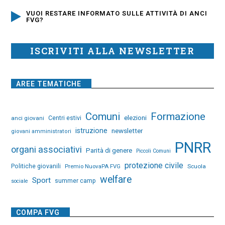
VUOI RESTARE INFORMATO SULLE ATTIVITÀ DI ANCI
FVG?
ISCRIVITI ALLA NEWSLETTER
AREE TEMATICHE
Comuni
Formazione
elezioni
anci giovani
Centri estivi
istruzione
newsletter
giovani amministratori
PNRR
organi associativi
Parità di genere
Piccoli Comuni
protezione civile
Politiche giovanili
Premio NuovaPA FVG
Scuola
welfare
Sport
summer camp
sociale
COMPA FVG