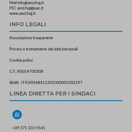
Mail
info@anci.fvg.it
PEC
anci.fvg@pec.it
www.anci.fvg.it
INFO LEGALI
Associazione trasparente
Privacy e trattamento dei dati personali
Cookie policy
C.F.: 80014700308
IBAN: IT93I0548412305000001002197
LINEA DIRETTA PER I SINDACI
+39 371 333 9541