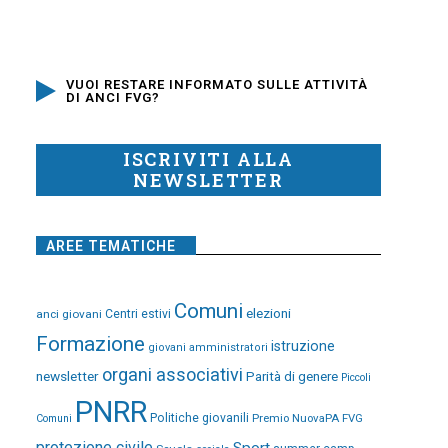
VUOI RESTARE INFORMATO SULLE ATTIVITÀ
DI ANCI FVG?
ISCRIVITI ALLA
NEWSLETTER
AREE TEMATICHE
Comuni
elezioni
anci giovani
Centri estivi
Formazione
istruzione
giovani amministratori
organi associativi
newsletter
Parità di genere
Piccoli
PNRR
Politiche giovanili
Premio NuovaPA FVG
Comuni
protezione civile