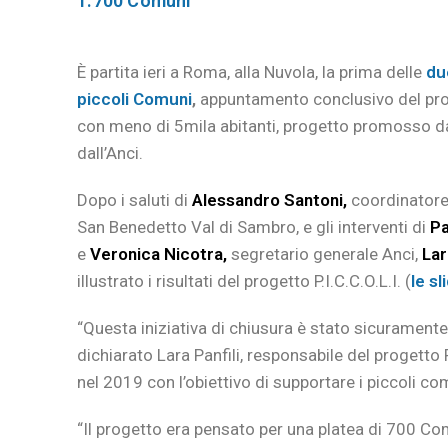
1.700 Comuni
È partita ieri a Roma, alla Nuvola, la prima delle
du
piccoli Comuni
,
appuntamento conclusivo del proge
con meno di 5mila abitanti, progetto promosso da
dall’Anci.
Dopo i saluti di
Alessandro Santoni,
coordinatore 
San Benedetto Val di Sambro, e gli interventi di
Pa
e
Veronica Nicotra,
segretario generale Anci,
Lar
illustrato i risultati del progetto P.I.C.C.O.L.I. (
le s
“Questa iniziativa di chiusura è stato sicuramen
dichiarato Lara Panfili, responsabile del progetto P.I
nel 2019 con l’obiettivo di supportare i piccoli com
“Il progetto era pensato per una platea di 700 Co