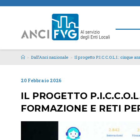
>
Dall’Anci nazionale
>
Il progetto P.I.C.C.O.L.I.: cinque 
20 Febbraio 2026
IL PROGETTO P.I.C.C.O.L
FORMAZIONE E RETI PER