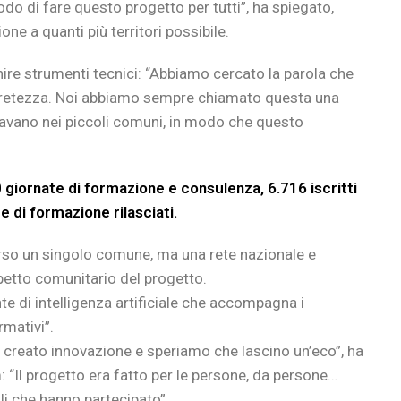
o di fare questo progetto per tutti”, ha spiegato,
ne a quanti più territori possibile.
rnire strumenti tecnici: “Abbiamo cercato la parola che
cretezza. Noi abbiamo sempre chiamato questa una
oravano nei piccoli comuni, in modo che questo
0 giornate di formazione e consulenza, 6.716 iscritti
 di formazione rilasciati.
rso un singolo comune, ma una rete nazionale e
aspetto comunitario del progetto.
te di intelligenza artificiale che accompagna i
rmativi”.
o creato innovazione e speriamo che lascino un’eco”, ha
m: “Il progetto era fatto per le persone, da persone…
lli che hanno partecipato”.