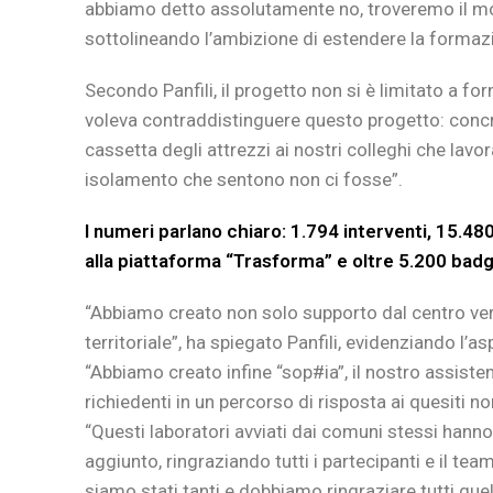
abbiamo detto assolutamente no, troveremo il mod
sottolineando l’ambizione di estendere la formazio
Secondo Panfili, il progetto non si è limitato a fo
voleva contraddistinguere questo progetto: con
cassetta degli attrezzi ai nostri colleghi che lav
isolamento che sentono non ci fosse”.
I numeri parlano chiaro: 1.794 interventi, 15.48
alla piattaforma “Trasforma” e oltre 5.200 badge
“Abbiamo creato non solo supporto dal centro ve
territoriale”, ha spiegato Panfili, evidenziando l’
“Abbiamo creato infine “sop#ia”, il nostro assisten
richiedenti in un percorso di risposta ai quesiti no
“Questi laboratori avviati dai comuni stessi hann
aggiunto, ringraziando tutti i partecipanti e il tea
siamo stati tanti e dobbiamo ringraziare tutti que