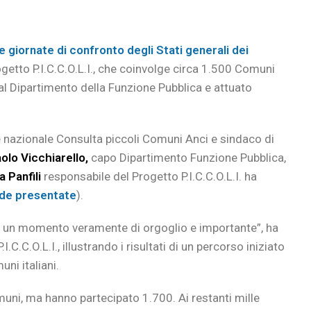
e giornate di confronto degli Stati generali dei
tto P.I.C.C.O.L.I., che coinvolge circa 1.500 Comuni
l Dipartimento della Funzione Pubblica e attuato
nazionale Consulta piccoli Comuni Anci e sindaco di
olo Vicchiarello,
capo Dipartimento Funzione Pubblica,
a Panfili
responsabile del Progetto P.I.C.C.O.L.I. ha
lide presentate
).
te un momento veramente di orgoglio e importante”, ha
.C.C.O.L.I., illustrando i risultati di un percorso iniziato
uni italiani.
muni, ma hanno partecipato 1.700. Ai restanti mille