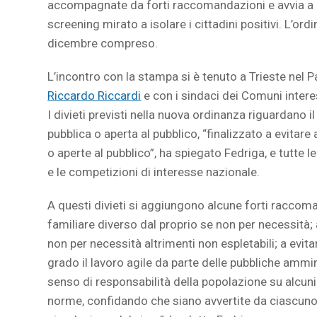
accompagnate da forti raccomandazioni e avvia a pa
screening mirato a isolare i cittadini positivi. L’o
dicembre compreso.
L’incontro con la stampa si è tenuto a Trieste nel 
Riccardo Riccardi
e con i sindaci dei Comuni intere
I divieti previsti nella nuova ordinanza riguardano 
pubblica o aperta al pubblico, “finalizzato a evitare
o aperte al pubblico”, ha spiegato Fedriga, e tutte le a
e le competizioni di interesse nazionale.
A questi divieti si aggiungono alcune forti raccoman
familiare diverso dal proprio se non per necessità; 
non per necessità altrimenti non espletabili; a evit
grado il lavoro agile da parte delle pubbliche ammini
senso di responsabilità della popolazione su alcun
norme, confidando che siano avvertite da ciascuno