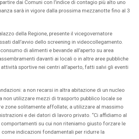
rtire dai Comuni con l’indice di contagio più alto uno
rdinanza sarà in vigore dalla prossima mezzanotte fino al 3
Palazzo della Regione, presente il vicegovernatore
ssati dall’avvio dello screening in videocollegamento.
il consumo di alimenti e bevande all’aperto su area
 assembramenti davanti ai locali o in altre aree pubbliche
ttività sportive nei centri all’aperto, fatti salvi gli eventi
dazioni: a non recarsi in altra abitazione di un nucleo
a non utilizzare mezzi di trasporto pubblico locale se
are zone solitamente affollate; a utilizzare al massimo
strazioni e dei datori di lavoro privato. “Ci affidiamo al
i comportamenti su cui non riteniamo giusto forzare le
 come indicazioni fondamentali per ridurre la