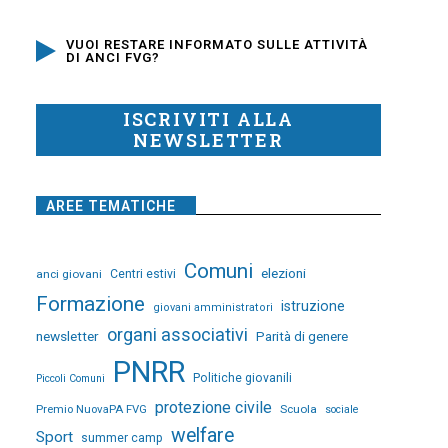
VUOI RESTARE INFORMATO SULLE ATTIVITÀ
DI ANCI FVG?
ISCRIVITI ALLA
NEWSLETTER
AREE TEMATICHE
Comuni
elezioni
anci giovani
Centri estivi
Formazione
istruzione
giovani amministratori
organi associativi
newsletter
Parità di genere
PNRR
Politiche giovanili
Piccoli Comuni
protezione civile
Premio NuovaPA FVG
Scuola
sociale
welfare
Sport
summer camp