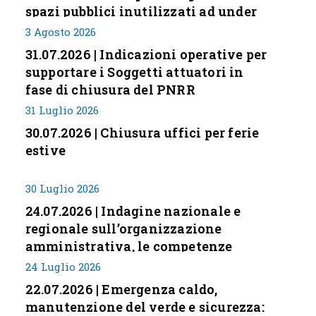
spazi pubblici inutilizzati ad under
35
3 Agosto 2026
31.07.2026 | Indicazioni operative per
supportare i Soggetti attuatori in
fase di chiusura del PNRR
31 Luglio 2026
30.07.2026 | Chiusura uffici per ferie
estive
30 Luglio 2026
24.07.2026 | Indagine nazionale e
regionale sull’organizzazione
amministrativa, le competenze
professionali e i modelli di gestione
24 Luglio 2026
nei piccoli Comuni italiani
22.07.2026 | Emergenza caldo,
manutenzione del verde e sicurezza: