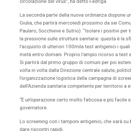
circolazione del virus”, ha detto Fedriga.
La seconda parte della nuova ordinanza dispone un
Giulia, che partirà mercoledì prossimo da sei Comuni
Paularo, Socchieve e Sutrio). “Isolare i positivi per 
la pressione sulle strutture sanitarie: questa è la s
l’acquisto di ulteriori 100mila test antigenici i qua
metà entro domani. Proprio l’ampio ricorso a test a
Si partirà dal primo gruppo di comuni per poi estende
volta in volta dalla Direzione centrale salute, politi
l’organizzazione logistica della campagna di scree
dell’Azienda sanitaria competente per territorio a e
“È un’operazione certo molto faticosa e più facile s
governatore.
Lo screening con i tamponi antigenici, che sarà su ba
dare riscontri rapidi.