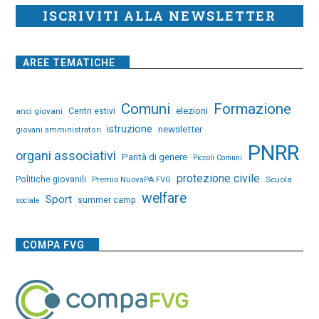
ISCRIVITI ALLA NEWSLETTER
AREE TEMATICHE
Comuni
Formazione
elezioni
anci giovani
Centri estivi
istruzione
newsletter
giovani amministratori
PNRR
organi associativi
Parità di genere
Piccoli Comuni
protezione civile
Politiche giovanili
Premio NuovaPA FVG
Scuola
welfare
Sport
summer camp
sociale
COMPA FVG