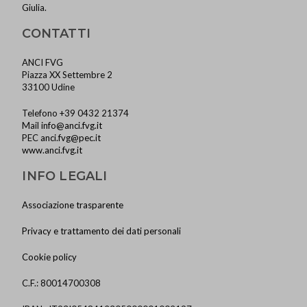
Giulia.
CONTATTI
ANCI FVG
Piazza XX Settembre 2
33100 Udine
Telefono +39 0432 21374
Mail
info@anci.fvg.it
PEC
anci.fvg@pec.it
www.anci.fvg.it
INFO LEGALI
Associazione trasparente
Privacy e trattamento dei dati personali
Cookie policy
C.F.: 80014700308