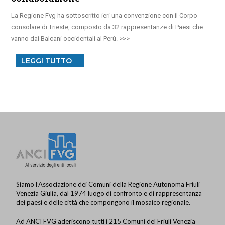
La Regione Fvg ha sottoscritto ieri una convenzione con il Corpo
consolare di Trieste, composto da 32 rappresentanze di Paesi che
vanno dai Balcani occidentali al Perù.
LEGGI TUTTO
Siamo l’Associazione dei Comuni della Regione Autonoma Friuli
Venezia Giulia, dal 1974 luogo di confronto e di rappresentanza
dei paesi e delle città che compongono il mosaico regionale.
Ad ANCI FVG aderiscono tutti i 215 Comuni del Friuli Venezia