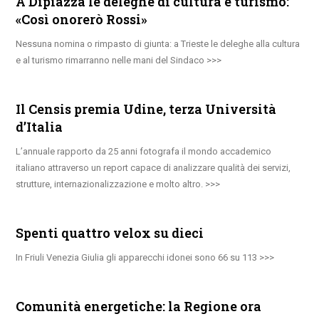
A Dipiazza le deleghe di cultura e turismo:
«Così onorerò Rossi»
Nessuna nomina o rimpasto di giunta: a Trieste le deleghe alla cultura
e al turismo rimarranno nelle mani del Sindaco
Il Censis premia Udine, terza Università
d’Italia
L’annuale rapporto da 25 anni fotografa il mondo accademico
italiano attraverso un report capace di analizzare qualità dei servizi,
strutture, internazionalizzazione e molto altro.
Spenti quattro velox su dieci
In Friuli Venezia Giulia gli apparecchi idonei sono 66 su 113
Comunità energetiche: la Regione ora