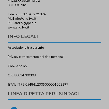
Piazza XX Settembre 2
33100 Udine
Telefono +39 0432 21374
Mail
info@anci.fvg.it
PEC
anci.fvg@pec.it
www.anci.fvg.it
INFO LEGALI
Associazione trasparente
Privacy e trattamento dei dati personali
Cookie policy
C.F.: 80014700308
IBAN: IT93I0548412305000001002197
LINEA DIRETTA PER I SINDACI