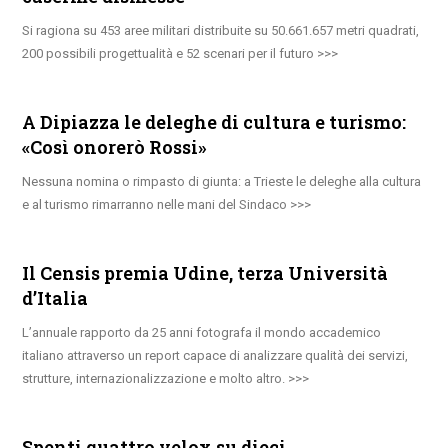
Si ragiona su 453 aree militari distribuite su 50.661.657 metri quadrati,
200 possibili progettualità e 52 scenari per il futuro
A Dipiazza le deleghe di cultura e turismo:
«Così onorerò Rossi»
Nessuna nomina o rimpasto di giunta: a Trieste le deleghe alla cultura
e al turismo rimarranno nelle mani del Sindaco
Il Censis premia Udine, terza Università
d’Italia
L’annuale rapporto da 25 anni fotografa il mondo accademico
italiano attraverso un report capace di analizzare qualità dei servizi,
strutture, internazionalizzazione e molto altro.
Spenti quattro velox su dieci