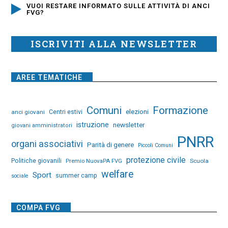
VUOI RESTARE INFORMATO SULLE ATTIVITÀ DI ANCI
FVG?
ISCRIVITI ALLA NEWSLETTER
AREE TEMATICHE
Comuni
Formazione
elezioni
anci giovani
Centri estivi
istruzione
newsletter
giovani amministratori
PNRR
organi associativi
Parità di genere
Piccoli Comuni
protezione civile
Politiche giovanili
Premio NuovaPA FVG
Scuola
welfare
Sport
summer camp
sociale
COMPA FVG