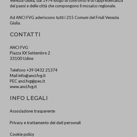
Venezia Giulia, dal 1974 luogo di confronto e di rappresentanza
dei paesi e delle città che compongono il mosaico regionale.
Ad ANCI FVG aderiscono tutti i 215 Comuni del Friuli Venezia
Giulia.
CONTATTI
ANCI FVG
Piazza XX Settembre 2
33100 Udine
Telefono +39 0432 21374
Mail
info@anci.fvg.it
PEC
anci.fvg@pec.it
www.anci.fvg.it
INFO LEGALI
Associazione trasparente
Privacy e trattamento dei dati personali
Cookie policy