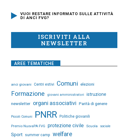
VUOI RESTARE INFORMATO SULLE ATTIVITÀ
DI ANCI FVG?
ISCRIVITI ALLA
NEWSLETTER
AREE TEMATICHE
Comuni
elezioni
anci giovani
Centri estivi
Formazione
istruzione
giovani amministratori
organi associativi
newsletter
Parità di genere
PNRR
Politiche giovanili
Piccoli Comuni
protezione civile
Premio NuovaPA FVG
Scuola
sociale
welfare
Sport
summer camp