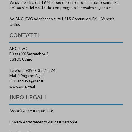
Venezia Giulia, dal 1974 luogo di confronto e di rappresentanza
dei paesi e delle città che compongono il mosaico regionale.
Ad ANCI FVG aderiscono tutti i 215 Comuni del Friuli Venezia
Giulia.
CONTATTI
ANCI FVG
Piazza XX Settembre 2
33100 Udine
Telefono +39 0432 21374
Mail
info@anci.fvg.it
PEC
anci.fvg@pec.it
www.anci.fvg.it
INFO LEGALI
Associazione trasparente
Privacy e trattamento dei dati personali