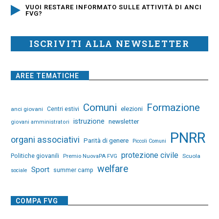
VUOI RESTARE INFORMATO SULLE ATTIVITÀ DI ANCI
FVG?
ISCRIVITI ALLA NEWSLETTER
AREE TEMATICHE
Comuni
Formazione
elezioni
anci giovani
Centri estivi
istruzione
newsletter
giovani amministratori
PNRR
organi associativi
Parità di genere
Piccoli Comuni
protezione civile
Politiche giovanili
Premio NuovaPA FVG
Scuola
welfare
Sport
summer camp
sociale
COMPA FVG