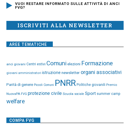
VUOI RESTARE INFORMATO SULLE ATTIVITÀ DI ANCI
FVG?
ISCRIVITI ALLA NEWSLETTER
AREE TEMATICHE
Comuni
Formazione
elezioni
anci giovani
Centri estivi
organi associativi
istruzione
newsletter
giovani amministratori
PNRR
Parità di genere
Politiche giovanili
Premio
Piccoli Comuni
protezione civile
Sport
NuovaPA FVG
Scuola
summer camp
sociale
welfare
COMPA FVG