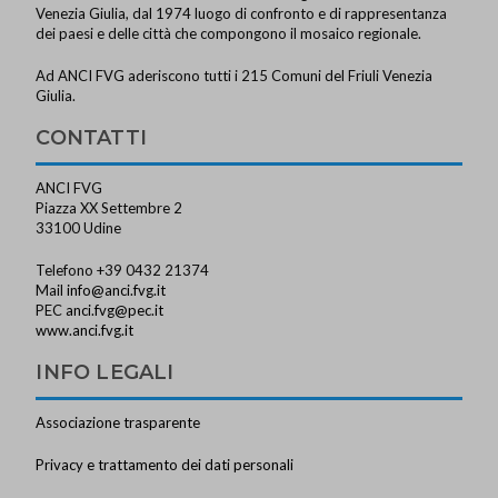
Venezia Giulia, dal 1974 luogo di confronto e di rappresentanza
dei paesi e delle città che compongono il mosaico regionale.
Ad ANCI FVG aderiscono tutti i 215 Comuni del Friuli Venezia
Giulia.
CONTATTI
ANCI FVG
Piazza XX Settembre 2
33100 Udine
Telefono +39 0432 21374
Mail
info@anci.fvg.it
PEC
anci.fvg@pec.it
www.anci.fvg.it
INFO LEGALI
Associazione trasparente
Privacy e trattamento dei dati personali