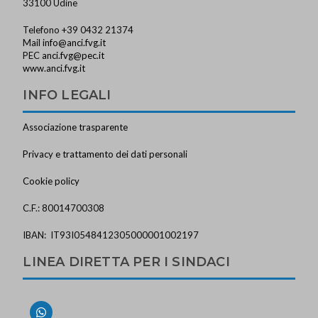
33100 Udine
Telefono +39 0432 21374
Mail
info@anci.fvg.it
PEC
anci.fvg@pec.it
www.anci.fvg.it
INFO LEGALI
Associazione trasparente
Privacy e trattamento dei dati personali
Cookie policy
C.F.: 80014700308
IBAN: IT93I0548412305000001002197
LINEA DIRETTA PER I SINDACI