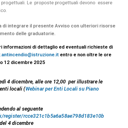
 progettuali. Le proposte progettuali devono essere
ico.
va di integrare il presente Avviso con ulteriori risorse
rimento delle graduatorie.
i informazioni di dettaglio ed eventuali richieste di
r.antincendio@istruzione.it
entro e non oltre le ore
rno 12 dicembre 2025
edì 4 dicembre, alle ore 12,00
per illustrare le
nti locali (
Webinar per Enti Locali su Piano
cedendo al seguente
nk/register/rcce321c1b5a6a58ae798d183e10b
 del 4 dicembre