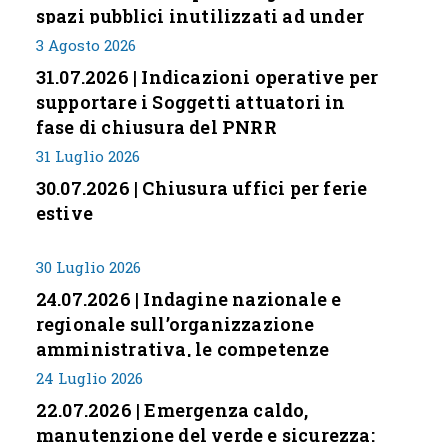
spazi pubblici inutilizzati ad under
35
3 Agosto 2026
31.07.2026 | Indicazioni operative per
supportare i Soggetti attuatori in
fase di chiusura del PNRR
31 Luglio 2026
30.07.2026 | Chiusura uffici per ferie
estive
30 Luglio 2026
24.07.2026 | Indagine nazionale e
regionale sull’organizzazione
amministrativa, le competenze
professionali e i modelli di gestione
24 Luglio 2026
nei piccoli Comuni italiani
22.07.2026 | Emergenza caldo,
manutenzione del verde e sicurezza: