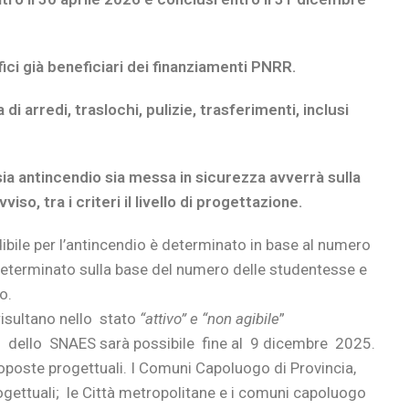
ci già beneficiari dei finanziamenti PNRR.
di arredi, traslochi, pulizie, trasferimenti, inclusi
sia antincendio sia messa in sicurezza avverrà sulla
iso, tra i criteri il livello di progettazione.
ibile per l’antincendio è determinato in base al numero
determinato sulla base del numero delle studentesse e
o.
risultano nello stato
“attivo” e “non agibile
”
to dello SNAES sarà possibile fine al 9 dicembre 2025.
poste progettuali. I Comuni Capoluogo di Provincia,
ettuali; le Città metropolitane e i comuni capoluogo