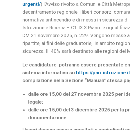
urgenti/
) l’Avviso rivolto a Comuni e Città Metropo
decentramento regionale, i liberi consorzi comuna
normativa antincendio e di messa in sicurezza di
Istruzione e Ricerca – C1 I3.3 Piano e riqualificaz
DM 21 novembre 2025, n. 229. Vengono messe a d
ripartite, ai fini delle graduatorie, in ambito regio
sicurezza. Il 40% sarà destinato alle regioni del
Le candidature potranno essere presentate entr
sistema informativo su
https://pnrr.istruzione.i
compilazione nella Sezione “Manuali” stessa pa
dalle ore 15,00 del 27 novembre 2025 per id
legale;
dalle ore 15,00 del 3 dicembre 2025 per la 
documentazione.
I lavori devono essere appaltati e aggiudicati e