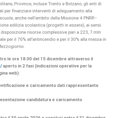
litane, Province, incluse Trento e Bolzano, gli enti di
li per finanziare interventi di adeguamento alla
 scuole, anche nell’ambito della Missione 4 PNRR–
ione edilizia scolastica (progetti in essere), ai sensi
isposizione risorse complessive pari a 223, 7 mln
nale per il 70% all’antincendio e per il 30% alla messa in
 Mezzogiorno.
o le ore 18.00 del 15 dicembre attraverso il
t/
aperto
in 2 fasi (indicazioni operative per la
gina web):
entificazione e caricamento dati rappresentante
presentazione candidatura e caricamento
ntro il 30 aprile 2026 e conclusi entro il 31 dicembre