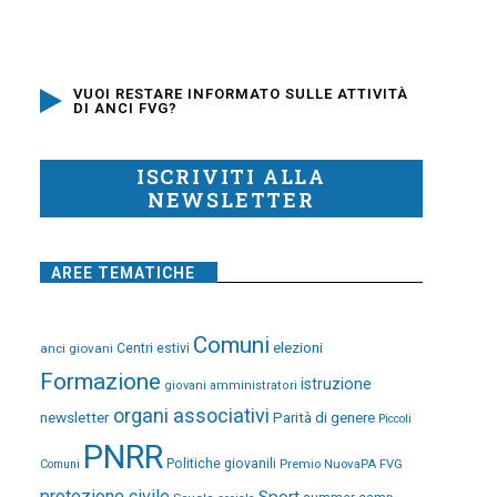
VUOI RESTARE INFORMATO SULLE ATTIVITÀ
DI ANCI FVG?
ISCRIVITI ALLA
NEWSLETTER
AREE TEMATICHE
Comuni
elezioni
anci giovani
Centri estivi
Formazione
istruzione
giovani amministratori
organi associativi
newsletter
Parità di genere
Piccoli
PNRR
Politiche giovanili
Premio NuovaPA FVG
Comuni
protezione civile