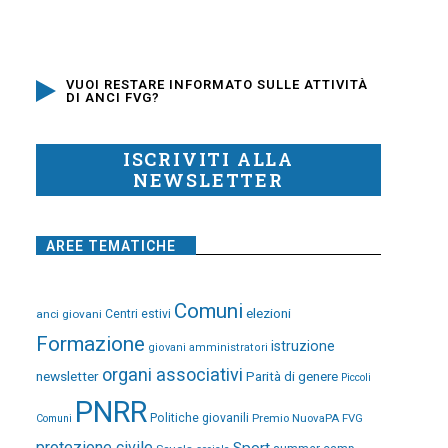
VUOI RESTARE INFORMATO SULLE ATTIVITÀ
DI ANCI FVG?
ISCRIVITI ALLA
NEWSLETTER
AREE TEMATICHE
Comuni
elezioni
anci giovani
Centri estivi
Formazione
istruzione
giovani amministratori
organi associativi
newsletter
Parità di genere
Piccoli
PNRR
Politiche giovanili
Premio NuovaPA FVG
Comuni
protezione civile