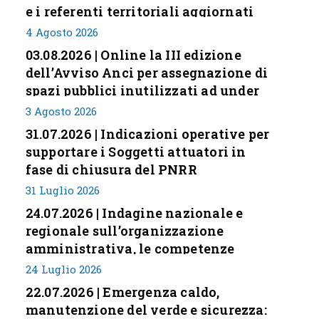
e i referenti territoriali aggiornati
4 Agosto 2026
03.08.2026 | Online la III edizione
dell’Avviso Anci per assegnazione di
spazi pubblici inutilizzati ad under
35
3 Agosto 2026
31.07.2026 | Indicazioni operative per
supportare i Soggetti attuatori in
fase di chiusura del PNRR
31 Luglio 2026
24.07.2026 | Indagine nazionale e
regionale sull’organizzazione
amministrativa, le competenze
professionali e i modelli di gestione
24 Luglio 2026
nei piccoli Comuni italiani
22.07.2026 | Emergenza caldo,
manutenzione del verde e sicurezza: