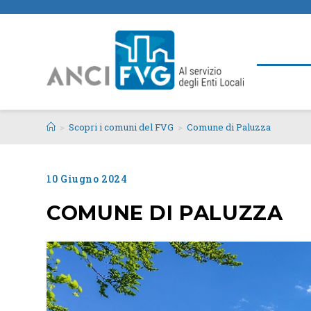
>
Scopri i comuni del FVG
>
Comune di Paluzza
10 Giugno 2024
COMUNE DI PALUZZA