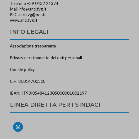
Telefono +39 0432 21374
Mail
info@anci.fvg.it
PEC
anci.fvg@pec.it
www.anci.fvg.it
INFO LEGALI
Associazione trasparente
Privacy e trattamento dei dati personali
Cookie policy
C.F.: 80014700308
IBAN: IT93I0548412305000001002197
LINEA DIRETTA PER I SINDACI