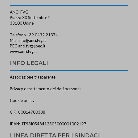
ANCI FVG
Piazza XX Settembre 2
33100 Udine
Telefono +39 0432 21374
Mail
info@anci.fvg.it
PEC
anci.fvg@pec.it
www.anci.fvg.it
INFO LEGALI
Associazione trasparente
Privacy e trattamento dei dati personali
Cookie policy
C.F.: 80014700308
IBAN: IT93I0548412305000001002197
LINEA DIRETTA PER I SINDACI