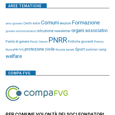
AREE TEMATICHE
Comuni
Formazione
elezioni
anci giovani
Centri estivi
organi associativi
istruzione
newsletter
giovani amministratori
PNRR
Parità di genere
Politiche giovanili
Premio
Piccoli Comuni
protezione civile
Sport
NuovaPA FVG
Scuola
summer camp
sociale
welfare
COMPA FVG
PER COMUNE VOLONTÀ DEI SOCI FONDATORI,